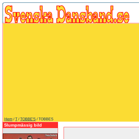
Hem
/
T
/
TOBBE'S
/ TOBBES
Slumpmässig bild