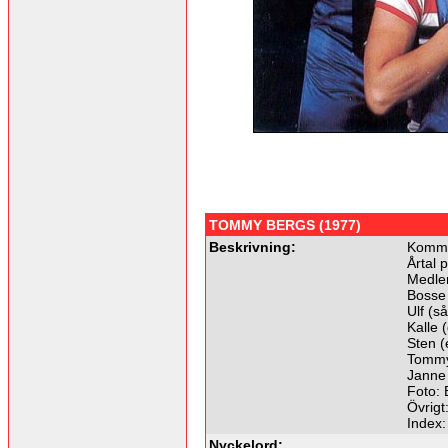
TOMMY BERGS (1977)
Beskrivning:
Komme
Årtal 
Medle
Bosse 
Ulf (så
Kalle (
Sten (
Tommy
Janne
Foto: 
Övrigt
Index
Nyckelord: