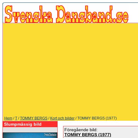
Hem
/
T
/
TOMMY BERGS
/
Kort och bilder
/ TOMMY BERGS (1977)
Slumpmässig bild
Föregående bild:
TOMMY BERGS (1977)