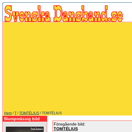
Hem
/
T
/
TOMTÉLIUS
/ TOMTÉLIUS
Slumpmässig bild
Föregående bild:
TOMTÉLIUS