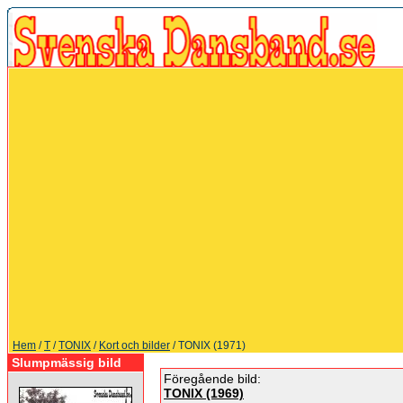
Hem
/
T
/
TONIX
/
Kort och bilder
/ TONIX (1971)
Slumpmässig bild
Föregående bild:
TONIX (1969)