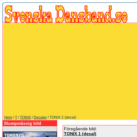
Hem
/
T
/
TONIX
/
Decaler
/ TONIX 2 (decal)
Slumpmässig bild
Föregående bild:
TONIX 1 (decal)