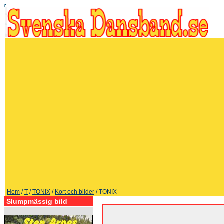
Hem
/
T
/
TONIX
/
Kort och bilder
/ TONIX
Slumpmässig bild