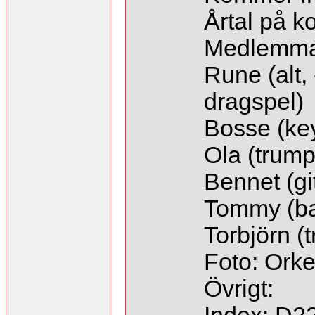
Årtal på ko
Medlemma
Rune (alt, 
dragspel)
Bosse (ke
Ola (trumpe
Bennet (gi
Tommy (ba
Torbjörn (
Foto: Orke
Övrigt: