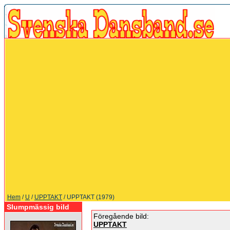
Hem
/
U
/
UPPTAKT
/ UPPTAKT (1979)
Slumpmässig bild
Föregående bild:
UPPTAKT