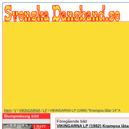
Hem
/
V
/
VIKINGARNA
/
LP
/ VIKINGARNA LP (1986) "Kramgoa låtar 14" A
Slumpmässig bild
Föregående bild:
VIKINGARNA LP (1982) Kramgoa låtar