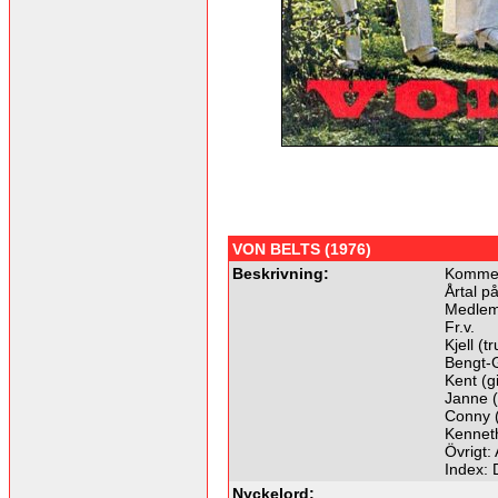
VON BELTS (1976)
Beskrivning:
Kommer 
Årtal p
Medlem
Fr.v.
Kjell (
Bengt-G
Kent (gi
Janne (
Conny (
Kennet
Övrigt:
Index:
Nyckelord: