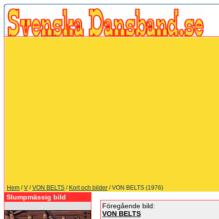
Hem
/
V
/
VON BELTS
/
Kort och bilder
/ VON BELTS (1976)
Slumpmässig bild
Föregående bild:
VON BELTS