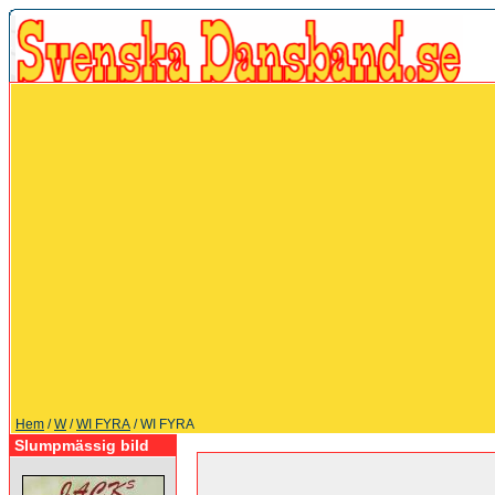
Hem
/
W
/
WI FYRA
/ WI FYRA
Slumpmässig bild