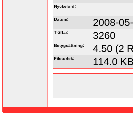
Nyckelord:
Datum:
2008-05-
Träffar:
3260
Betygsättning:
4.50 (2 R
Filstorlek:
114.0 K