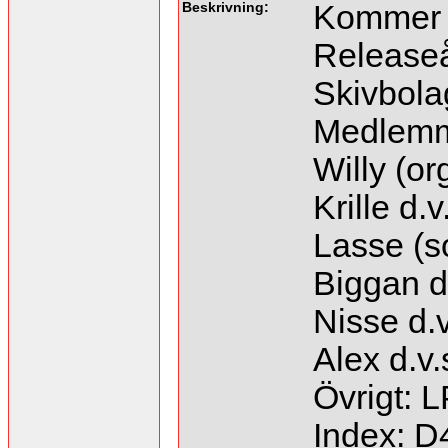
Beskrivning:
Kommer f
Releaseå
Skivbola
Medlemm
Willy (or
Krille d.
Lasse (so
Biggan d.
Nisse d.v
Alex d.v
Övrigt: L
Index: D