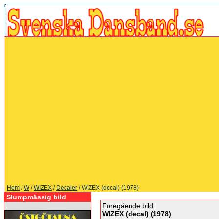
Hem
/
W
/
WIZEX
/
Decaler
/ WIZEX (decal) (1978)
Slumpmässig bild
Föregående bild:
WIZEX (decal) (1978)