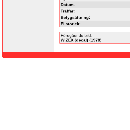
Datum:
Träffar:
Betygsättning:
Filstorlek:
Föregående bild:
WIZEX (decal) (1978)