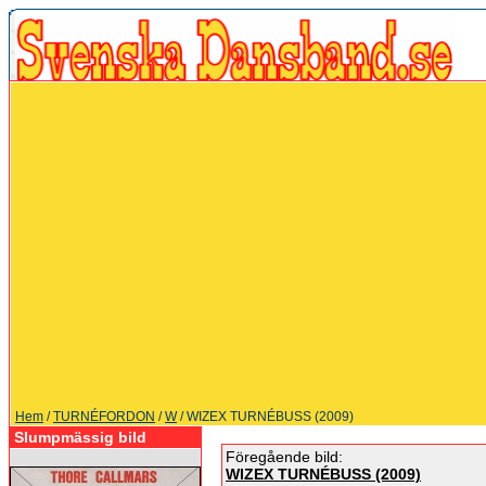
Hem
/
TURNÉFORDON
/
W
/ WIZEX TURNÉBUSS (2009)
Slumpmässig bild
Föregående bild:
WIZEX TURNÉBUSS (2009)