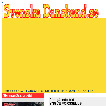
Hem
/
Y
/
YNGVE FORSSÉLLS
/
Kort och bilder
/ YNGVE FORSSÉLLS
Slumpmässig bild
Föregående bild:
YNGVE FORSSÉLLS