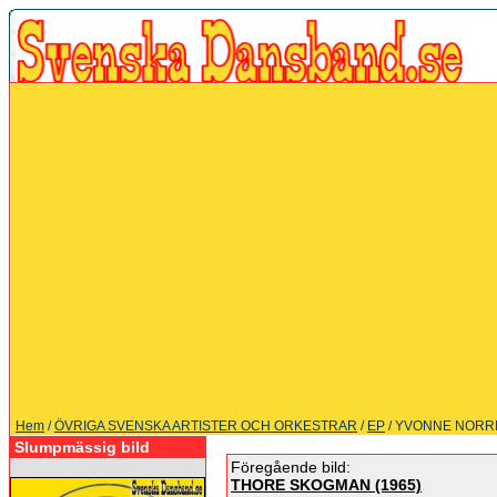
Hem
/
ÖVRIGA SVENSKA ARTISTER OCH ORKESTRAR
/
EP
/ YVONNE NORRM
Slumpmässig bild
Föregående bild:
THORE SKOGMAN (1965)