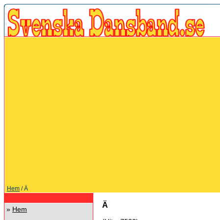
Hem
/ Ä
Ä
»
Hem