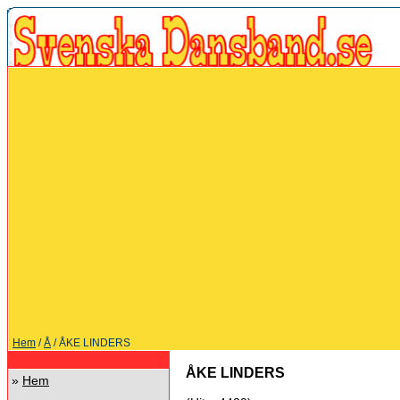
Hem
/
Å
/ ÅKE LINDERS
ÅKE LINDERS
»
Hem