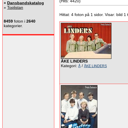
(Hits: 4420)
»
Dansbandskatalog
»
Toplistan
Hittat: 4 foton på 1 sidor. Visar: bild 1 ti
8459
foton i
2640
kategorier.
ÅKE LINDERS
Kategori:
/
Å
ÅKE LINDERS