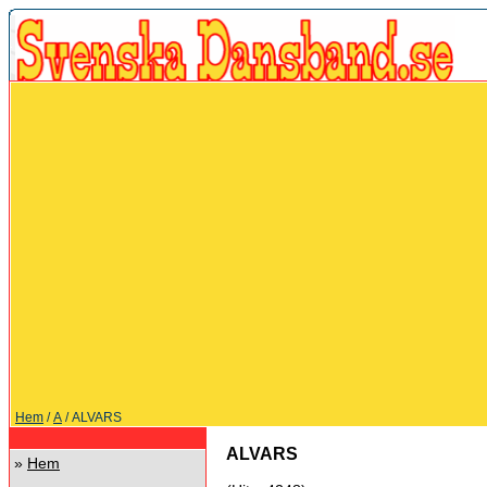
Hem
/
A
/ ALVARS
ALVARS
»
Hem