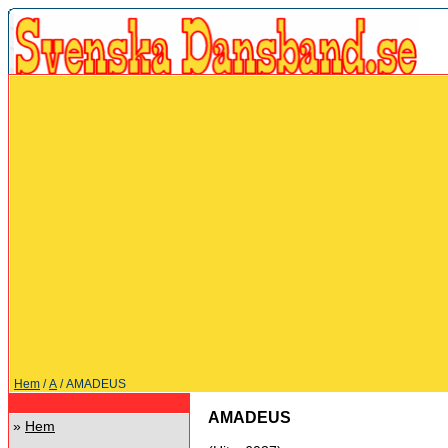
Hem
/
A
/ AMADEUS
AMADEUS
»
Hem