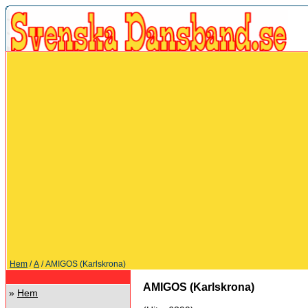
Hem
/
A
/ AMIGOS (Karlskrona)
AMIGOS (Karlskrona)
»
Hem