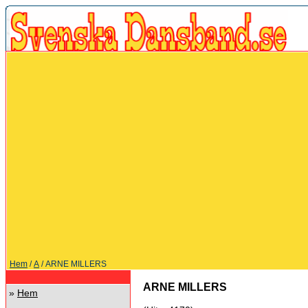
Hem
/
A
/ ARNE MILLERS
ARNE MILLERS
»
Hem