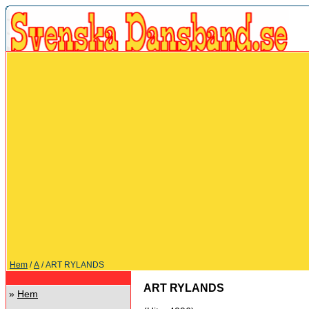
Hem
/
A
/ ART RYLANDS
ART RYLANDS
»
Hem