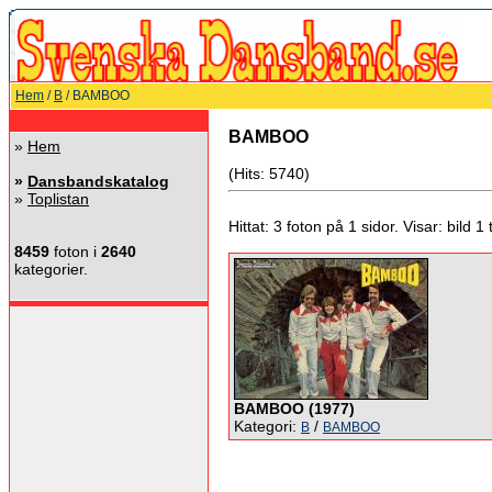
Hem
/
B
/ BAMBOO
BAMBOO
»
Hem
(Hits: 5740)
»
Dansbandskatalog
»
Toplistan
Hittat: 3 foton på 1 sidor. Visar: bild 1 ti
8459
foton i
2640
kategorier.
BAMBOO (1977)
Kategori:
/
B
BAMBOO