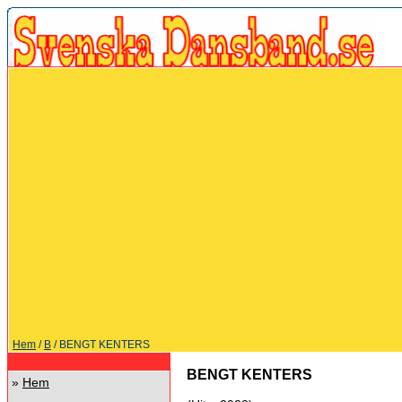
Hem
/
B
/ BENGT KENTERS
BENGT KENTERS
»
Hem