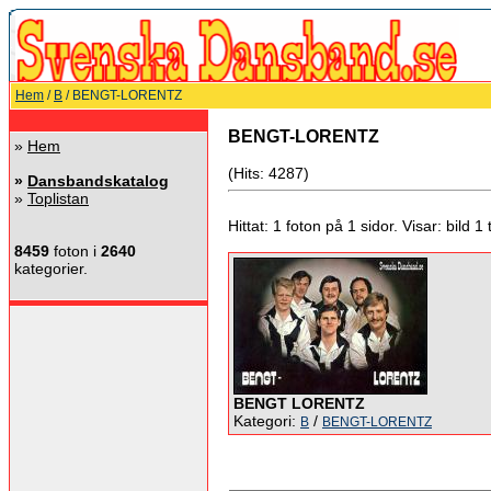
Hem
/
B
/ BENGT-LORENTZ
BENGT-LORENTZ
»
Hem
(Hits: 4287)
»
Dansbandskatalog
»
Toplistan
Hittat: 1 foton på 1 sidor. Visar: bild 1 ti
8459
foton i
2640
kategorier.
BENGT LORENTZ
Kategori:
/
B
BENGT-LORENTZ