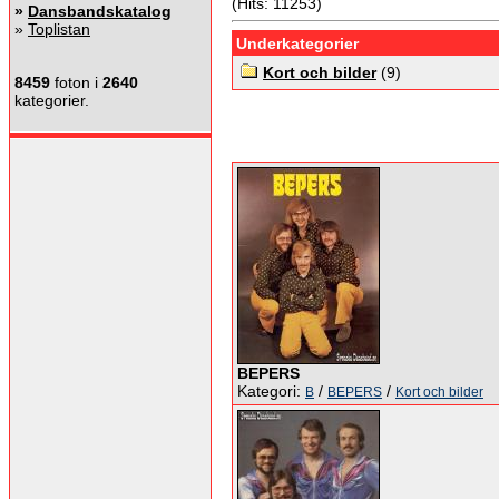
(Hits: 11253)
»
Dansbandskatalog
»
Toplistan
Underkategorier
Kort och bilder
(9)
8459
foton i
2640
kategorier.
BEPERS
Kategori:
/
/
B
BEPERS
Kort och bilder