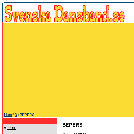
Hem
/
B
/ BEPERS
BEPERS
»
Hem