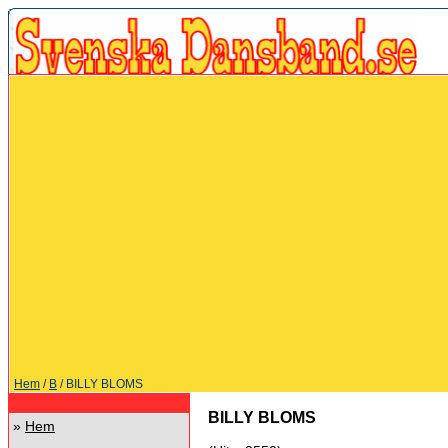
Hem
/
B
/ BILLY BLOMS
BILLY BLOMS
»
Hem