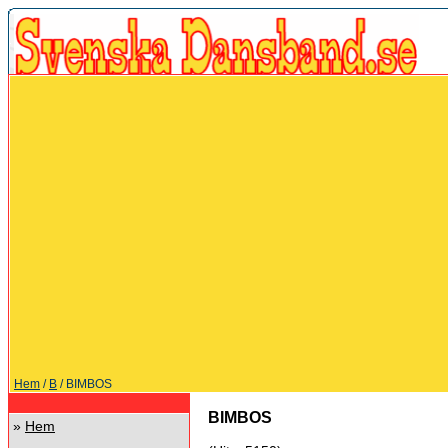
Hem
/
B
/ BIMBOS
BIMBOS
»
Hem