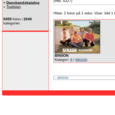
(Hits: 4327)
»
Dansbandskatalog
»
Toplistan
Hittat: 2 foton på 1 sidor. Visar: bild 1 ti
8459
foton i
2640
kategorier.
BINSON
Kategori:
/
B
BINSON