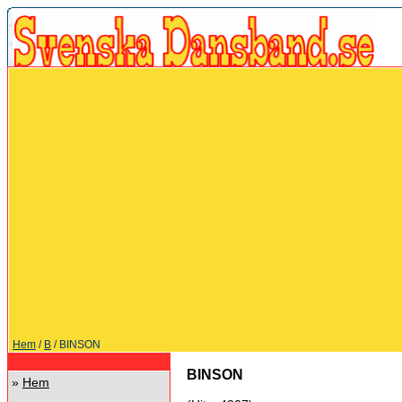
Hem
/
B
/ BINSON
BINSON
»
Hem