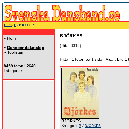
Hem
/
B
/ BJÖRKES
BJÖRKES
»
Hem
(Hits: 3313)
»
Dansbandskatalog
»
Toplistan
Hittat: 1 foton på 1 sidor. Visar: bild 1 ti
8459
foton i
2640
kategorier.
BJÖRKES
Kategori:
/
B
BJÖRKES