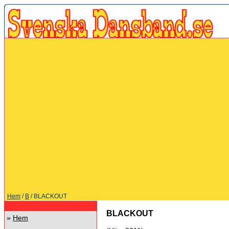
Hem
/
B
/ BLACKOUT
BLACKOUT
»
Hem