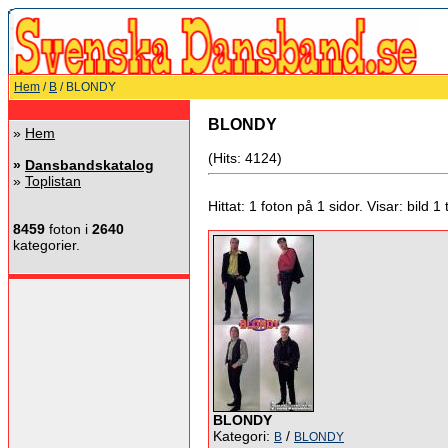
Hem
/
B
/ BLONDY
BLONDY
»
Hem
(Hits: 4124)
»
Dansbandskatalog
»
Toplistan
Hittat: 1 foton på 1 sidor. Visar: bild 1 ti
8459
foton i
2640
kategorier.
BLONDY
Kategori:
/
B
BLONDY