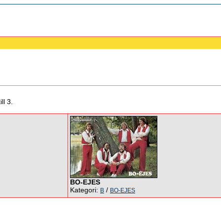
ll 3.
BO-EJES
Kategori:
/
B
BO-EJES