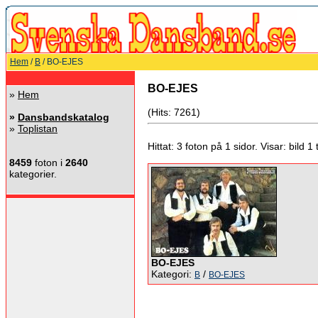
Hem
/
B
/ BO-EJES
BO-EJES
»
Hem
(Hits: 7261)
»
Dansbandskatalog
»
Toplistan
Hittat: 3 foton på 1 sidor. Visar: bild 1 ti
8459
foton i
2640
kategorier.
BO-EJES
Kategori:
/
B
BO-EJES