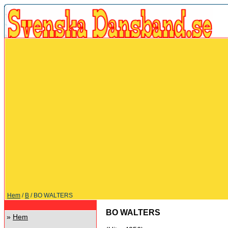
Hem
/
B
/ BO WALTERS
BO WALTERS
»
Hem