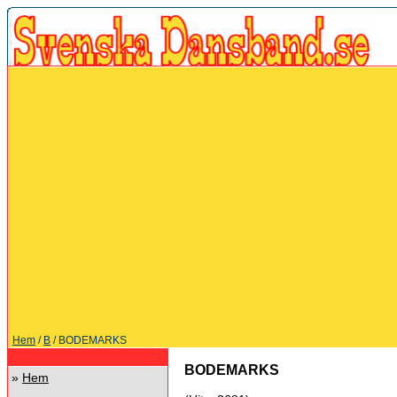
Hem
/
B
/ BODEMARKS
BODEMARKS
»
Hem