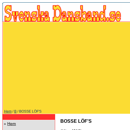
Hem
/
B
/ BOSSE LÖF'S
BOSSE LÖF'S
»
Hem