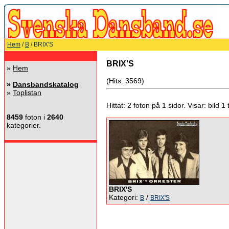
Hem
/
B
/ BRIX'S
BRIX'S
»
Hem
(Hits: 3569)
»
Dansbandskatalog
»
Toplistan
Hittat: 2 foton på 1 sidor. Visar: bild 1 ti
8459
foton i
2640
kategorier.
BRIX'S
Kategori:
/
B
BRIX'S