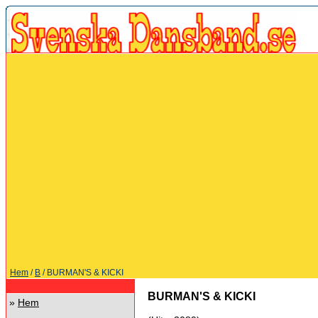
Hem
/
B
/ BURMAN'S & KICKI
BURMAN'S & KICKI
»
Hem