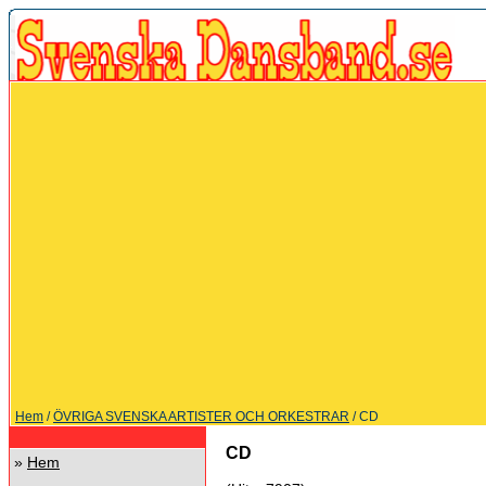
Hem
/
ÖVRIGA SVENSKA ARTISTER OCH ORKESTRAR
/ CD
CD
»
Hem