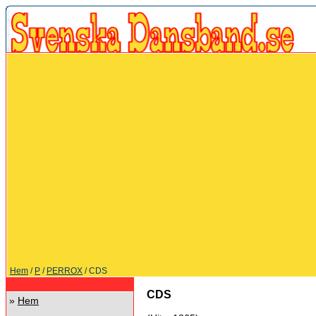
Hem
/
P
/
PERROX
/ CDS
CDS
»
Hem