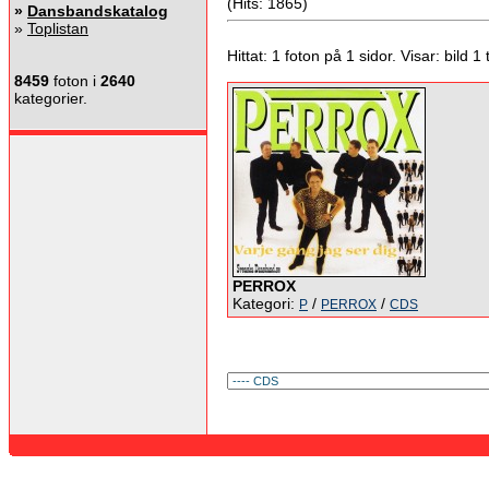
(Hits: 1865)
»
Dansbandskatalog
»
Toplistan
Hittat: 1 foton på 1 sidor. Visar: bild 1 ti
8459
foton i
2640
kategorier.
PERROX
Kategori:
/
/
P
PERROX
CDS