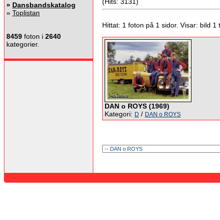
(Hits: 3131)
»
Dansbandskatalog
»
Toplistan
Hittat: 1 foton på 1 sidor. Visar: bild 1 ti
8459
foton i
2640
kategorier.
DAN o ROYS (1969)
Kategori:
/
D
DAN o ROYS