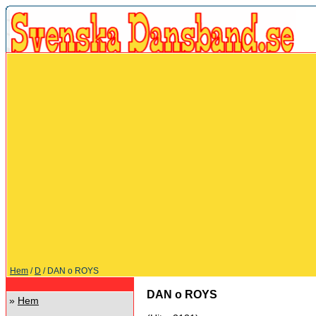
Hem
/
D
/ DAN o ROYS
DAN o ROYS
»
Hem