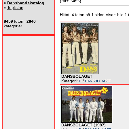
(Hits: 6456)
»
Dansbandskatalog
»
Toplistan
Hittat: 4 foton på 1 sidor. Visar: bild 1 ti
8459
foton i
2640
kategorier.
DANSBOLAGET
Kategori:
/
D
DANSBOLAGET
DANSBOLAGET (1987)