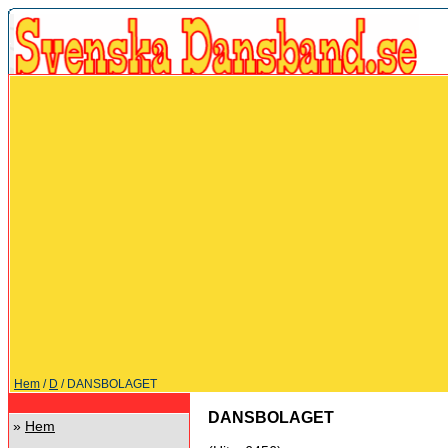
Hem
/
D
/ DANSBOLAGET
DANSBOLAGET
»
Hem