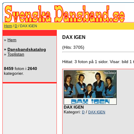
Hem
/
D
/ DAX IGEN
DAX IGEN
»
Hem
(Hits: 3705)
»
Dansbandskatalog
»
Toplistan
Hittat: 3 foton på 1 sidor. Visar: bild 1 ti
8459
foton i
2640
kategorier.
DAX IGEN
Kategori:
/
D
DAX IGEN