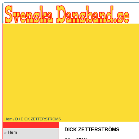
Hem
/
D
/ DICK ZETTERSTRÖMS
DICK ZETTERSTRÖMS
»
Hem