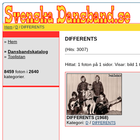
Hem
/
D
/ DIFFERENTS
DIFFERENTS
»
Hem
(Hits: 3007)
»
Dansbandskatalog
»
Toplistan
Hittat: 1 foton på 1 sidor. Visar: bild 1 ti
8459
foton i
2640
kategorier.
DIFFERENTS (1968)
Kategori:
/
D
DIFFERENTS