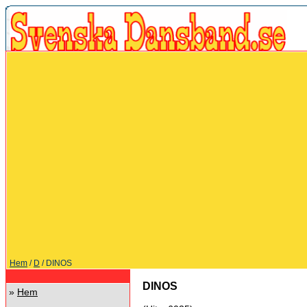
Hem
/
D
/ DINOS
DINOS
»
Hem