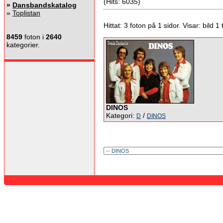
(Hits: 6035)
»
Dansbandskatalog
»
Toplistan
Hittat: 3 foton på 1 sidor. Visar: bild 1 ti
8459
foton i
2640
kategorier.
DINOS
Kategori:
/
D
DINOS