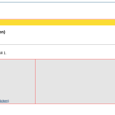
en)
ll 1.
äcken)