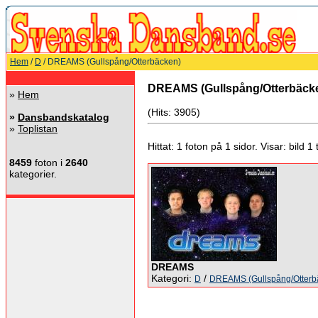
Hem
/
D
/ DREAMS (Gullspång/Otterbäcken)
DREAMS (Gullspång/Otterbäck
»
Hem
(Hits: 3905)
»
Dansbandskatalog
»
Toplistan
Hittat: 1 foton på 1 sidor. Visar: bild 1 ti
8459
foton i
2640
kategorier.
DREAMS
Kategori:
/
D
DREAMS (Gullspång/Otterb