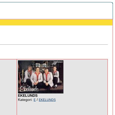
EKELUNDS
Kategori:
/
E
EKELUNDS