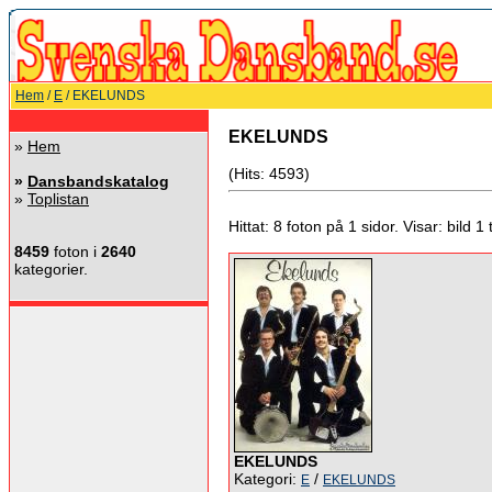
Hem
/
E
/ EKELUNDS
EKELUNDS
»
Hem
(Hits: 4593)
»
Dansbandskatalog
»
Toplistan
Hittat: 8 foton på 1 sidor. Visar: bild 1 ti
8459
foton i
2640
kategorier.
EKELUNDS
Kategori:
/
E
EKELUNDS