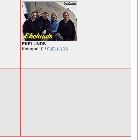
EKELUNDS
Kategori:
/
E
EKELUNDS