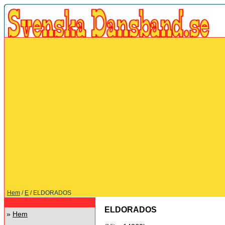
Hem
/
E
/ ELDORADOS
ELDORADOS
»
Hem