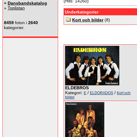
(Hits: 14260)
»
Dansbandskatalog
»
Toplistan
Underkategorier
Kort och bilder
(8)
8459
foton i
2640
kategorier.
ELDEBROS
Kategori:
/
/
E
ELDORADOS
Kort och
bilder