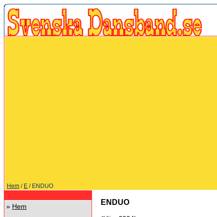
Hem
/
E
/ ENDUO
ENDUO
»
Hem