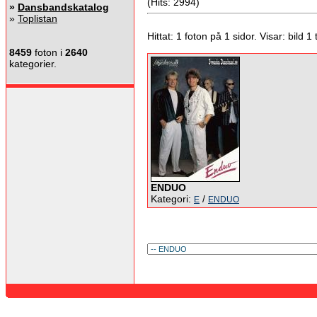
(Hits: 2994)
»
Dansbandskatalog
»
Toplistan
Hittat: 1 foton på 1 sidor. Visar: bild 1 ti
8459
foton i
2640
kategorier.
ENDUO
Kategori:
/
E
ENDUO